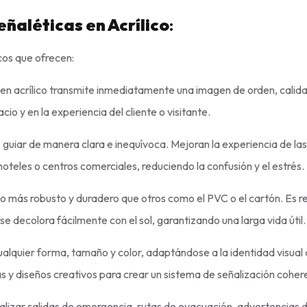
eñaléticas en Acrílico
:
icos que ofrecen:
 en acrílico transmite inmediatamente una imagen de orden, calid
io y en la experiencia del cliente o visitante.
s guiar de manera clara e inequívoca. Mejoran la experiencia de la
hoteles o centros comerciales, reduciendo la confusión y el estrés.
cho más robusto y duradero que otros como el PVC o el cartón. Es r
se decolora fácilmente con el sol, garantizando una larga vida útil.
ualquier forma, tamaño y color, adaptándose a la identidad visual 
s y diseños creativos para crear un sistema de señalización cohere
ñalizar salidas de emergencia, rutas de evacuación, advertencias d