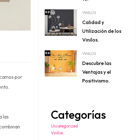
03
VINILOS
Calidad y
Utilización de los
Vinilos.
04
VINILOS
Descubre las
Ventajas y el
licamos por
Positivismo.
ento.
Categorías
a las
Uncategorized
e combinan
Vinilos