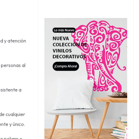
ad y atención
s personas al
esistente a
de cualquier
nte y único.
e peligro o