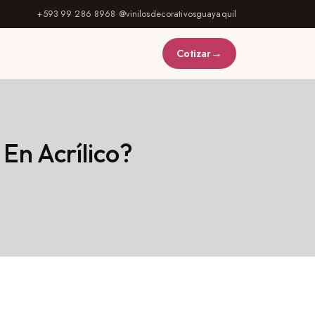
+593 99 286 8968
·
@vinilosdecorativosguayaquil
→
Cotizar
En Acrílico?