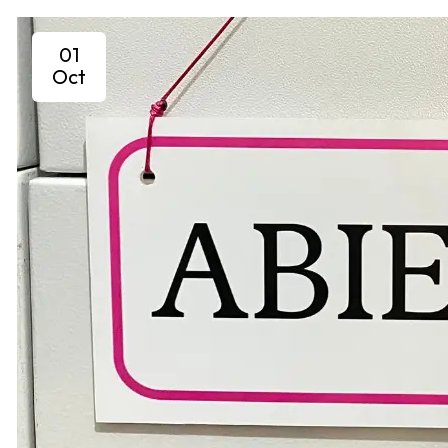
01
Oct