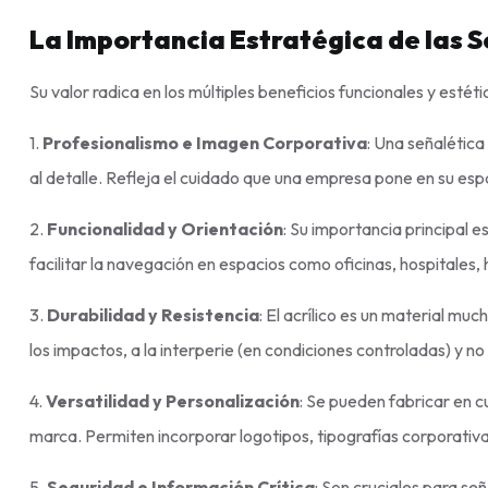
La Importancia Estratégica de las S
Su valor radica en los múltiples beneficios funcionales y estét
1.
Profesionalismo e Imagen Corporativa
: Una señalética
al detalle. Refleja el cuidado que una empresa pone en su espac
2.
Funcionalidad y Orientación
: Su importancia principal e
facilitar la navegación en espacios como oficinas, hospitales, 
3.
Durabilidad y Resistencia
: El acrílico es un material mu
los impactos, a la interperie (en condiciones controladas) y no 
4.
Versatilidad y Personalización
: Se pueden fabricar en c
marca. Permiten incorporar logotipos, tipografías corporativa
5.
Seguridad e Información Crítica
: Son cruciales para se