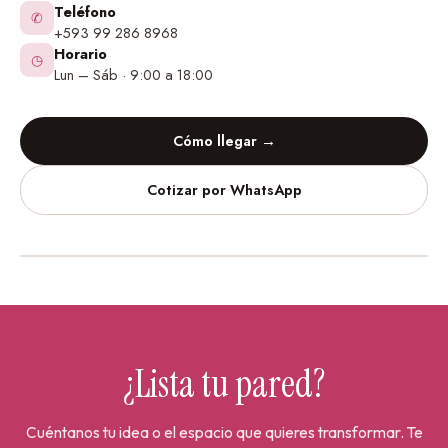
Teléfono
✆
+593 99 286 8968
Horario
◷
Lun – Sáb · 9:00 a 18:00
Cómo llegar →
Cotizar por WhatsApp
Vinilos Decorativos
Urdesa Central
¿Lista tu pared?
Cuéntanos tu idea o el espacio que quieres transformar. Te