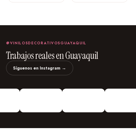
@VINILOSDECORATIVOSGUAYAQUIL
Trabajos reales en Guayaquil
Síguenos en Instagram →
vinilosdecorativosguayaquil
Vinilos Decorativos
Personalizados
¡Vinilos
Decorativos De todo Tipo!
Urdesa Central Guayacanes entre
Primera y Segunda Edifico Valmor