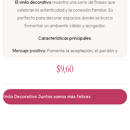
El vinilo decorativo
muestra una serie de frases que
celebran la autenticidad y la conexión familiar. Es
perfecto para decorar espacios donde se busca
fomentar un ambiente cálido y acogedor.
Características principales:
Mensaje positivo:
Fomenta la aceptación, el perdón y
el amor entre los miembros de una familia.
$
9,60
Diseño sencillo y efectivo:
Letras manuscritas y
elementos gráficos minimalistas.
Versátil:
Se adapta a diferentes estilos de decoración,
desde los más modernos hasta los más clásicos.
nilo Decorativo Juntos somos más felices
Fácil de instalar:
Adhesivo de alta calidad para una
colocación sencilla.
Tamaño:
29cm x 60cm, ideal para espacios más
reducidos.
Ideal para: