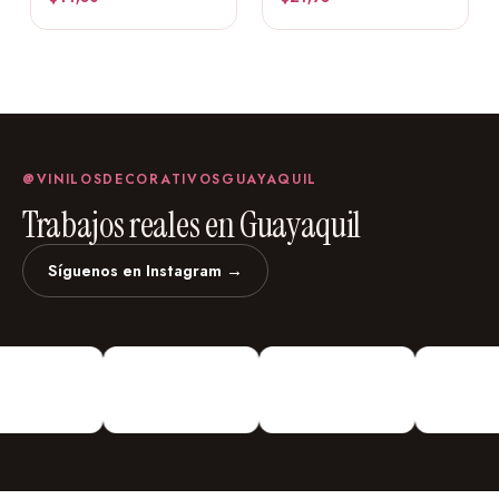
@VINILOSDECORATIVOSGUAYAQUIL
Trabajos reales en Guayaquil
Síguenos en Instagram →
vinilosdecorativosguayaquil
Vinilos Decorativos
Personalizados
¡Vinilos
Decorativos De todo Tipo!
Urdesa Central Guayacanes entre
Primera y Segunda Edifico Valmor