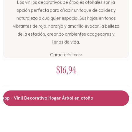
Los vinilos decorativos de árboles otoñales son la
opción perfecta para añadir un toque de calidez y
naturaleza a cualquier espacio. Sus hojas en tonos
vibrantes de rojo, naranja y amarillo evocan la belleza
de la estación, creando ambientes acogedores y
llenos de vida.
Características:
$
16,94
Vinil adhesivo de muy buena calidad
Diseños coloridos y llamativos
Fácil de aplicar y retirar
No deja residuos en la pared
p - Vinil Decorativo Hogar Árbol en otoño
Apto para paredes, puertas, muebles y ventanas
Un Regalo original y duradero