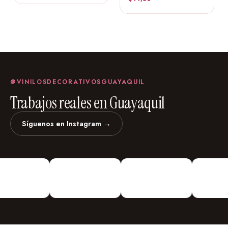
@VINILOSDECORATIVOSGUAYAQUIL
Trabajos reales en Guayaquil
Síguenos en Instagram →
vinilosdecorativosguayaquil
Vinilos Decorativos
Personalizados
¡Vinilos
Decorativos De todo Tipo!
Urdesa Central Guayacanes entre
Primera y Segunda Edifico Valmor