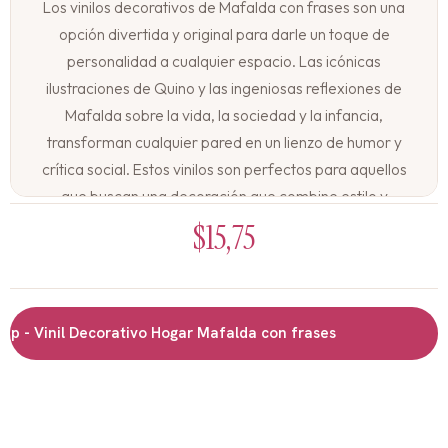
Los vinilos decorativos de Mafalda con frases son una
opción divertida y original para darle un toque de
personalidad a cualquier espacio. Las icónicas
ilustraciones de Quino y las ingeniosas reflexiones de
Mafalda sobre la vida, la sociedad y la infancia,
transforman cualquier pared en un lienzo de humor y
crítica social. Estos vinilos son perfectos para aquellos
que buscan una decoración que combine estilo y
contenido, y que les permita expresar su propia visión
$
15,75
del mundo a través de las palabras de este personaje
tan querido.
Características:
- Vinil Decorativo Hogar Mafalda con frases
Vinil adhesivo de muy buena calidad
Diseños coloridos y llamativos
Fácil de aplicar y retirar
No deja residuos en la pared