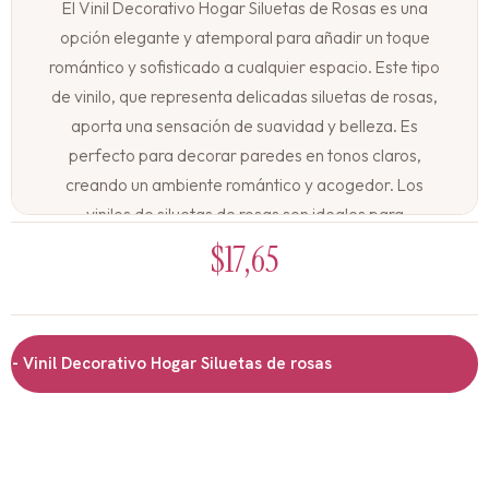
El Vinil Decorativo Hogar Siluetas de Rosas es una
opción elegante y atemporal para añadir un toque
romántico y sofisticado a cualquier espacio. Este tipo
de vinilo, que representa delicadas siluetas de rosas,
aporta una sensación de suavidad y belleza. Es
perfecto para decorar paredes en tonos claros,
creando un ambiente romántico y acogedor. Los
vinilos de siluetas de rosas son ideales para
dormitorios, salas de estar o cualquier rincón que
$
17,65
desees embellecer con un toque floral, sin la
necesidad de cuidar plantas reales.
Características:
Vinil Decorativo Hogar Siluetas de rosas
Vinil adhesivo de muy buena calidad
Diseños coloridos y llamativos
Fácil de aplicar y retirar
No deja residuos en la pared