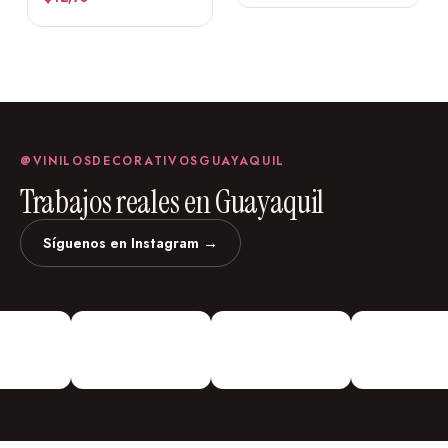
@VINILOSDECORATIVOSGUAYAQUIL
Trabajos reales en Guayaquil
Síguenos en Instagram →
vinilosdecorativosguayaquil
Vinilos Decorativos
Personalizados
¡Vinilos
Decorativos De todo Tipo!
Urdesa Central Guayacanes entre
Primera y Segunda Edifico Valmor