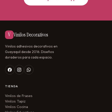
hijos juntos en un diseño que simboliza protección,
sueños y amor infinito. Este elefante bajo las estrellas
será testigo de sus primeros años, de sus risas, de sus
travesuras y de su crecimiento.
Lleva esta magia a tu hogar en Guayaquil:
V
Vinilos Decorativos
Diseño exclusivo y personalizado
para tus tres
Vinilos adhesivos decorativos en
pequeños.
Guayaquil desde 2016. Diseños
duraderos para cada espacio.
Envíos rápidos
a toda la ciudad y valle.
Te asesoramos
para crear la composición perfecta.
Que los sueños de tus tres pequeños brillen como
TIENDA
estrellas, protegidos por un elefante que los cuida con
ternura.
Vinilos de Frases
Vinilos Tapiz
¿Listo para crear este recuerdo único para tus tres
Vinilos Cocina