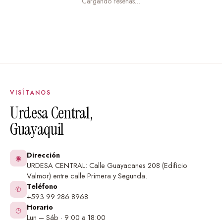
niños bajo un mismo techo.
Cargando reseñas…
Proceso de personalización:
Envíanos los tres nombres:
Dinos cómo se llaman
tus pequeños.
Elige el estilo de integración:
¿En estrellas, en una
nube, en un cartel, en globos? Te mostramos
VISÍTANOS
opciones.
Urdesa Central,
Guayaquil
Selecciona los colores:
Colores de los nombres,
tonos del elefante y del cielo.
Dirección
◉
Aprobación del diseño:
Te enviamos una vista
URDESA CENTRAL: Calle Guayacanes 208 (Edificio
previa para que veas cómo queda antes de
Valmor) entre calle Primera y Segunda.
Teléfono
producirlo.
✆
+593 99 286 8968
Horario
Fabricación y envío:
Producimos tu vinilo
◷
Lun – Sáb · 9:00 a 18:00