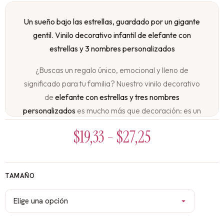
Un sueño bajo las estrellas, guardado por un gigante
gentil. Vinilo decorativo infantil de elefante con
estrellas y 3 nombres personalizados
¿Buscas un regalo único, emocional y lleno de
significado para tu familia? Nuestro vinilo decorativo
de
elefante con estrellas y tres nombres
personalizados
es mucho más que decoración: es un
símbolo de amor, protección y unión familiar. Perfecto
$
19,33
-
$
27,25
para habitaciones de hermanos, mellizos, trillizos o
para esos hogares donde el amor se multiplica.
Un diseño celestial para tres pequeños soñadores:
TAMAÑO
Un tierno elefantito, símbolo de protección y buena
fortuna, descansa bajo un manto de estrellas brillantes
mientras la luna sonríe. Y en este cielo mágico, los
tres