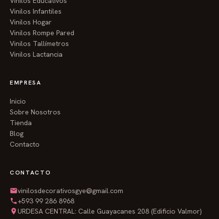
Vinilos Educativos
tesoros? Escríbenos ahora con los nombres de tus
Vinilos Infantiles
pequeños y comencemos a diseñar su cielo estrellado
Vinilos Hogar
personalizado.
Vinilos Rompe Pared
Vinilos Tallímetros
Vinilos Lactancia
EMPRESA
Inicio
Sobre Nosotros
Tienda
Blog
Contacto
CONTACTO
vinilosdecorativosgye@gmail.com
+593 99 286 8968
URDESA CENTRAL: Calle Guayacanes 208 (Edificio Valmor)