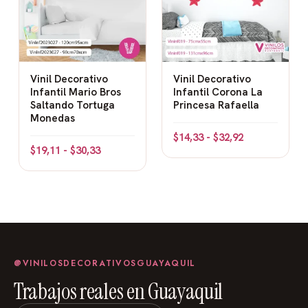
Vinil Decorativo
Vinil Decorativo
Infantil Mario Bros
Infantil Corona La
Saltando Tortuga
Princesa Rafaella
Monedas
$
14,33
-
$
32,92
$
19,11
-
$
30,33
@VINILOSDECORATIVOSGUAYAQUIL
Trabajos reales en Guayaquil