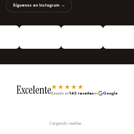
Síguenos en Instagram →
vinilosdecorativosguayaquil
Vinilos Decorativos
Personalizados
¡Vinilos
Decorativos De todo Tipo!
Urdesa Central Guayacanes entre
Primera y Segunda Edifico Valmor
★★★★★
Excelente
Basado en
143 reseñas
en
Google
Cargando reseñas…