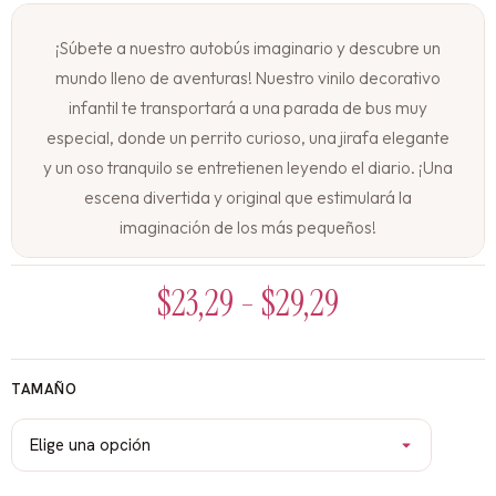
¡Súbete a nuestro autobús imaginario y descubre un
mundo lleno de aventuras! Nuestro vinilo decorativo
infantil te transportará a una parada de bus muy
especial, donde un perrito curioso, una jirafa elegante
y un oso tranquilo se entretienen leyendo el diario. ¡Una
escena divertida y original que estimulará la
imaginación de los más pequeños!
Características:
$
23,29
-
$
29,29
Vinilos decorativos adhesivos
Vinilos infantiles
Decoración de habitaciones infantiles
TAMAÑO
Ideas para decorar habitaciones infantiles
Regalos para niños
Regalos originales