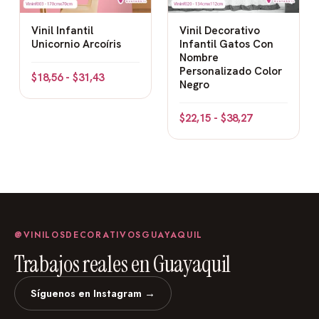
Vinil Infantil
Vinil Decorativo
Unicornio Arcoíris
Infantil Gatos Con
Nombre
Personalizado Color
$
18,56
-
$
31,43
Negro
$
22,15
-
$
38,27
@VINILOSDECORATIVOSGUAYAQUIL
Trabajos reales en Guayaquil
Síguenos en Instagram →