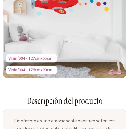
¡Embárcate en una emocionante aventura safari con
nuestro vinilo decorativo infantil! Un avión surca los