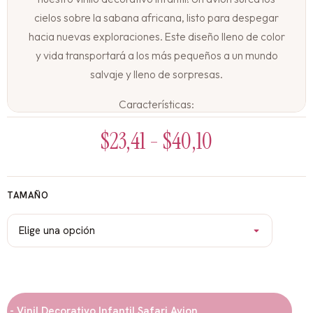
cielos sobre la sabana africana, listo para despegar
hacia nuevas exploraciones. Este diseño lleno de color
y vida transportará a los más pequeños a un mundo
salvaje y lleno de sorpresas.
Características:
$
23,41
-
$
40,10
Vinilos decorativos adhesivos
Vinilos infantiles
Decoración de habitaciones infantiles
Ideas para decorar habitaciones infantiles
TAMAÑO
Regalos para niños
Regalos originales
Regalos personalizados
Vinil Decorativo Infantil Safari Avion