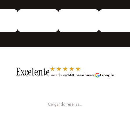
vinilosdecorativosguayaquil
Vinilos Decorativos
Personalizados
¡Vinilos
Decorativos De todo Tipo!
Urdesa Central Guayacanes entre
Primera y Segunda Edifico Valmor
★★★★★
Excelente
Basado en
143 reseñas
en
Google
Cargando reseñas…