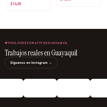
$
13,25
@VINILOSDECORATIVOSGUAYAQUIL
Trabajos reales en Guayaquil
Síguenos en Instagram →
vinilosdecorativosguayaquil
Vinilos Decorativos
Personalizados
¡Vinilos
Decorativos De todo Tipo!
Urdesa Central Guayacanes entre
Primera y Segunda Edifico Valmor