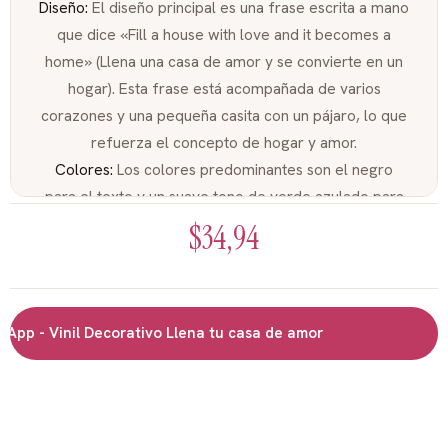
Diseño:
El diseño principal es una frase escrita a mano
que dice «Fill a house with love and it becomes a
home» (Llena una casa de amor y se convierte en un
hogar). Esta frase está acompañada de varios
corazones y una pequeña casita con un pájaro, lo que
refuerza el concepto de hogar y amor.
Colores:
Los colores predominantes son el negro
para el texto y un suave tono de verde azulado para
los corazones y la casita. Esta combinación de
$
34,94
colores crea una atmósfera tranquila y relajante.
Tamaño:
El vinilo tiene unas dimensiones de 95cm x
125cm, lo que lo convierte en un elemento
decorativo de gran tamaño que puede ser el punto
p - Vinil Decorativo Llena tu casa de amor
focal de una pared.
Material:
Está fabricado en vinilo autoadhesivo de alta
calidad, lo que permite una fácil instalación y una
larga duración.