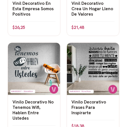
Vinil Decorativo En
Vinil Decorativo
Esta Empresa Somos
Crea Un Hogar Lleno
Salas de estar:
Crea un ambiente acogedor y familiar.
Positivos
De Valores
Dormitorios:
Perfecto para decorar la habitación de
los niños o de los adultos.
$
26,25
$
21,48
Comedores:
Añade un toque de calidez y
romanticismo.
Oficinas:
Puede utilizarse para crear un espacio de
trabajo más agradable y personal.
Vinilo Decorativo No
Vinilo Decorativo
Tenemos Wifi,
Frases Para
Hablen Entre
Inspirarte
Ustedes
$
18,38