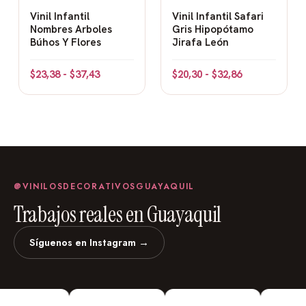
Vinil Infantil
Vinil Infantil Safari
Nombres Arboles
Gris Hipopótamo
Búhos Y Flores
Jirafa León
$
23,38
-
$
37,43
$
20,30
-
$
32,86
@VINILOSDECORATIVOSGUAYAQUIL
Trabajos reales en Guayaquil
Síguenos en Instagram →
vinilosdecorativosguayaquil