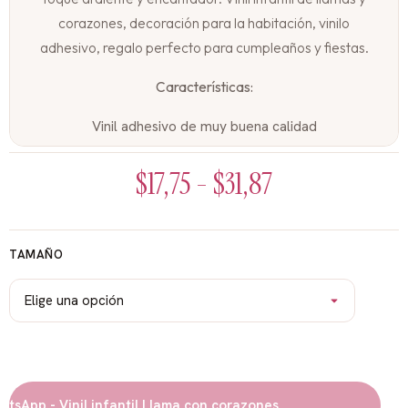
corazones, decoración para la habitación, vinilo
adhesivo, regalo perfecto para cumpleaños y fiestas.
Características:
Vinil adhesivo de muy buena calidad
Diseños coloridos y llamativos
$
17,75
-
$
31,87
Fácil de aplicar y retirar
No deja residuos en la pared
Apto para paredes, puertas, muebles y ventanas
Un Regalo original y duradero
TAMAÑO
Piezas:
Llama con corazones: 80x71cm
App - Vinil infantil Llama con corazones