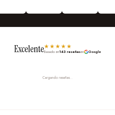
Vinilos Decorativos
Personalizados
¡Vinilos
Decorativos De todo Tipo!
Urdesa Central Guayacanes entre
Primera y Segunda Edifico Valmor
★★★★★
Excelente
Basado en
143 reseñas
en
Google
Cargando reseñas…