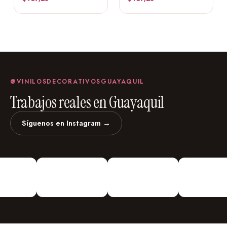
@VINILOSDECORATIVOSGUAYAQUIL
Trabajos reales en Guayaquil
Síguenos en Instagram →
vinilosdecorativosguayaquil
Vinilos Decorativos
Personalizados
¡Vinilos
Decorativos De todo Tipo!
Urdesa Central Guayacanes entre
Primera y Segunda Edifico Valmor