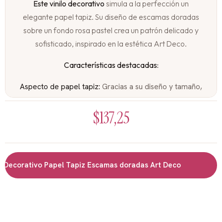
Este vinilo decorativo
simula a la perfección un
elegante papel tapiz. Su diseño de escamas doradas
sobre un fondo rosa pastel crea un patrón delicado y
sofisticado, inspirado en la estética Art Deco.
Características destacadas:
Aspecto de papel tapiz:
Gracias a su diseño y tamaño,
este vinilo puede cubrir una pared completa, dando la
$
137,25
apariencia de un papel tapiz de alta gama.
Diseño Art Deco:
El patrón de escamas aporta un
toque de sofisticación y elegancia a cualquier espacio.
Fácil de instalar:
Al igual que un papel tapiz, se
Decorativo Papel Tapiz Escamas doradas Art Deco
adhiere fácilmente a la pared, sin necesidad de
herramientas especiales.
Tamaño generoso:
Con sus 300cm x 200cm, cubre
una gran superficie, transformando por completo
cualquier ambiente.