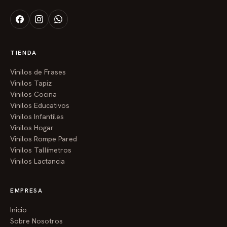
estilo de la casa.
Cocina:
Recetas familiares escritas en la pared, frases
divertidas o fotos de momentos felices.
TIENDA
Ventajas para las familias guayaquileñas:
Vinilos de Frases
Vinilos Tapiz
Sin obras:
Lo haces tú mismo en una tarde, sin polvo ni
Vinilos Cocina
complicaciones.
Vinilos Educativos
Vinilos Infantiles
Regalo inolvidable:
Un vinilo personalizado es el regalo
Vinilos Hogar
más original y emotivo para cumpleaños, aniversarios,
Vinilos Rompe Pared
Vinilos Tallímetros
baby showers o fechas especiales.
Vinilos Lactancia
Preserva recuerdos:
Convierte fotos digitales que
están guardadas en el celular en arte tangible que ves
EMPRESA
todos los días.
Inicio
Sobre Nosotros
Fomenta la creatividad:
Ideal para que los niños vean