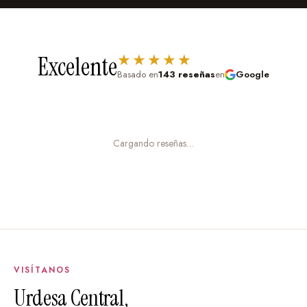
mantendrá impecable por años.
Fácil instalación:
Autoadhesivo de alta calidad, listo
★★★★★
Excelente
para pegar en cualquier superficie lisa. Incluye
Basado en
143 reseñas
en
Google
instrucciones para un acabado profesional sin
burbujas.
Removible sin daños:
Cuando quieras cambiar, lo
Cargando reseñas…
retiras fácilmente sin dejar residuos ni dañar la pintura.
Lavable:
Puedes limpiarlo con un paño húmedo si se
ensucia.
Proceso súper sencillo:
Cuéntanos tu idea:
Escríbenos qué tienes en
VISÍTANOS
mente. Puedes enviarnos tu imagen, foto o diseño
Urdesa Central,
por WhatsApp o correo.