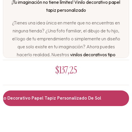
¡Tu imaginación no tiene límites! Vinilo decorativo papel
tapiz personalizado
¿Tienes una idea única en mente que no encuentras en
ninguna tienda? ¿Una foto familiar, el dibujo de tu hijo,
el logo de tu emprendimiento o simplemente un diseño
que solo existe en tu imaginación? Ahora puedes
hacerlo realidad. Nuestros
vinilos decorativos tipo
papel tapiz personalizados
convierten cualquier
$
137,25
imagen, foto o diseño en una pared espectacular,
creada exclusivamente para ti.
Tu pared, tu historia, tu estilo:
o Decorativo Papel Tapiz Personalizado De Sol
No te conformes con lo que ya existe. Crea algo
verdaderamente único que refleje tu personalidad, tus
recuerdos o la esencia de tu hogar. Con nuestro
servicio de personalización, las posibilidades son