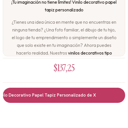
¡Tu imaginación no tiene límites! Vinilo decorativo papel
tapiz personalizado
¿Tienes una idea única en mente que no encuentras en
ninguna tienda? ¿Una foto familiar, el dibujo de tu hijo,
el logo de tu emprendimiento o simplemente un diseño
que solo existe en tu imaginación? Ahora puedes
hacerlo realidad. Nuestros
vinilos decorativos tipo
papel tapiz personalizados
convierten cualquier
$
137,25
imagen, foto o diseño en una pared espectacular,
creada exclusivamente para ti.
Tu pared, tu historia, tu estilo:
lo Decorativo Papel Tapiz Personalizado de X
No te conformes con lo que ya existe. Crea algo
verdaderamente único que refleje tu personalidad, tus
recuerdos o la esencia de tu hogar. Con nuestro
servicio de personalización, las posibilidades son