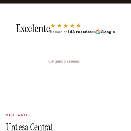
mantendrá impecable por años.
Fácil instalación:
Autoadhesivo de alta calidad, listo
★★★★★
Excelente
para pegar en cualquier superficie lisa. Incluye
Basado en
143 reseñas
en
Google
instrucciones para un acabado profesional sin
burbujas.
Removible sin daños:
Cuando quieras cambiar, lo
Cargando reseñas…
retiras fácilmente sin dejar residuos ni dañar la pintura.
Lavable:
Puedes limpiarlo con un paño húmedo si se
ensucia.
Proceso súper sencillo:
Cuéntanos tu idea:
Escríbenos qué tienes en
VISÍTANOS
mente. Puedes enviarnos tu imagen, foto o diseño
Urdesa Central,
por WhatsApp o correo.