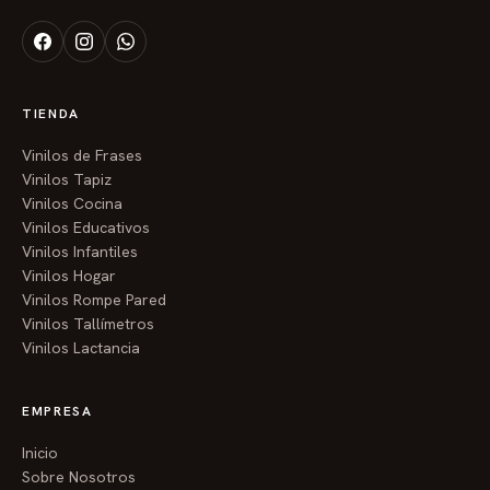
estilo de la casa.
Cocina:
Recetas familiares escritas en la pared, frases
divertidas o fotos de momentos felices.
TIENDA
Ventajas para las familias guayaquileñas:
Vinilos de Frases
Vinilos Tapiz
Sin obras:
Lo haces tú mismo en una tarde, sin polvo ni
Vinilos Cocina
complicaciones.
Vinilos Educativos
Vinilos Infantiles
Regalo inolvidable:
Un vinilo personalizado es el regalo
Vinilos Hogar
más original y emotivo para cumpleaños, aniversarios,
Vinilos Rompe Pared
Vinilos Tallímetros
baby showers o fechas especiales.
Vinilos Lactancia
Preserva recuerdos:
Convierte fotos digitales que
están guardadas en el celular en arte tangible que ves
EMPRESA
todos los días.
Inicio
Sobre Nosotros
Fomenta la creatividad:
Ideal para que los niños vean