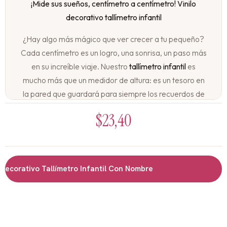
¡Mide sus sueños, centímetro a centímetro! Vinilo
decorativo tallímetro infantil
¿Hay algo más mágico que ver crecer a tu pequeño?
Cada centímetro es un logro, una sonrisa, un paso más
en su increíble viaje. Nuestro
tallímetro infantil
es
mucho más que un medidor de altura: es un tesoro en
la pared que guardará para siempre los recuerdos de
su crecimiento, con el diseño que mejor refleje su
$
23,40
personalidad y tus recuerdos más preciados.
Un registro de amor que crece con él:
Cada vez que marques una nueva altura, será una
Decorativo Tallímetro Infantil Con Nombre
ocasión para celebrar. Medirse se convierte en un
momento especial, una rutina llena de ternura que
quedará grabada en su memoria y en tu corazón.