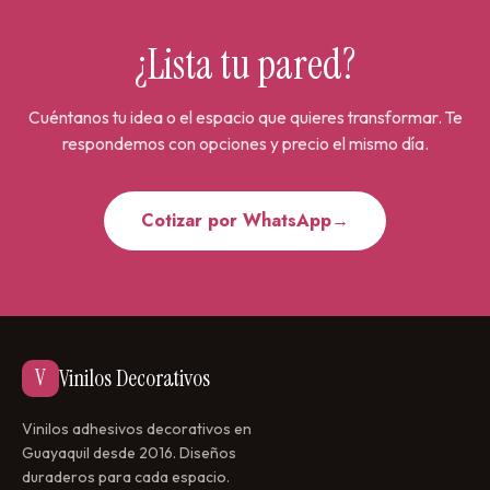
Estimula su autoestima:
Ver cómo se acercan a la
¿Lista tu pared?
siguiente marca les motiva y les hace sentir orgullosos.
Fácil de aplicar:
Autoadhesivo de alta calidad, listo
Cuéntanos tu idea o el espacio que quieres transformar. Te
para pegar en cualquier pared lisa. Incluye
respondemos con opciones y precio el mismo día.
instrucciones para una instalación perfecta.
Resistente y duradero:
Material que resiste el clima de
Cotizar por WhatsApp
→
Guayaquil, no se decolora y permite escribir sobre él
con marcadores especiales (consulta cuál usar).
Removible sin daños:
Cuando quieras llevártelo o
cambiarlo de lugar, se retira sin dañar la pintura.
V
Vinilos Decorativos
Lavable:
Puedes limpiarlo con un paño húmedo sin que
se dañe.
Vinilos adhesivos decorativos en
Guayaquil desde 2016. Diseños
Ideas para ubicarlo:
duraderos para cada espacio.