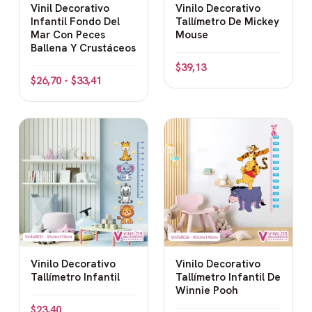
Vinil Decorativo
Vinilo Decorativo
Infantil Fondo Del
Tallímetro De Mickey
De la selva:
Jirafas, elefantes y leones midiendo la
Mar Con Peces
Mouse
sabana de su habitación.
Ballena Y Crustáceos
$
39,13
De animales:
Ositos, conejitos y animalitos tiernos
$
26,70
-
$
33,41
para los amantes de la naturaleza.
De unicornios:
Magia, arcoíris y sueños para los
pequeños soñadores.
De dinosaurios:
Aventura prehistórica para los futuros
paleontólogos.
De carros:
Velocidad y carreras para los pequeños
pilotos.
Vinilo Decorativo
Vinilo Decorativo
Diseños educativos:
Tallímetro Infantil
Tallímetro Infantil De
Winnie Pooh
Mapamundi:
Aprendiendo geografía mientras mide su
$
23,40