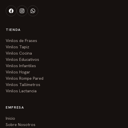
Habitación infantil:
En la pared cerca de la cama, para
medirse cada mañana.
Pasillo o entrada:
Como bienvenida a los visitantes y
TIENDA
registro de todos los niños que pasan.
Vinilos de Frases
Sala de juegos:
Donde pasa más tiempo jugando y
Vinilos Tapiz
Vinilos Cocina
creando recuerdos.
Vinilos Educativos
Vinilos Infantiles
Rincón de lectura:
Inspirando historias y crecimiento.
Vinilos Hogar
Detalles especiales:
Vinilos Rompe Pared
Vinilos Tallímetros
Marcadores para escribir:
Puedes anotar con
Vinilos Lactancia
marcador de pizarra o permanente (siempre que no
se use alcohol) la fecha y altura de cada medición.
EMPRESA
Resistente a la humedad:
Perfecto para el clima de
Inicio
Sobre Nosotros
Guayaquil, mantiene sus colores vivos por años.