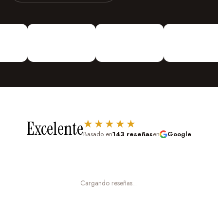
niños aprenden los nombres, sonidos y características
de los animales de granja de una forma divertida y
vinilosdecorativosguayaquil
visualmente atractiva.
Vinilos Decorativos
Personalizados
¡Vinilos
Estimula la imaginación y el juego de roles:
Tu pequeño
Decorativos De todo Tipo!
Urdesa Central Guayacanes entre
puede imaginar que es el granjero, que cuida de los
Primera y Segunda Edifico Valmor
animales, que recoge los huevos, que ordeña la vaca.
Crea un ambiente cálido y acogedor:
Los colores
verdes, azules y amarillos, junto con las expresiones
★★★★★
Excelente
tiernas de los animales, transmiten calma, alegría y
Basado en
143 reseñas
en
Google
una sensación de hogar.
Tema educativo y entretenido:
Perfecto para niños
pequeños que están descubriendo el mundo de los
Cargando reseñas…
animales y la naturaleza.
Tema unisex:
La granja es un tema que gusta tanto a