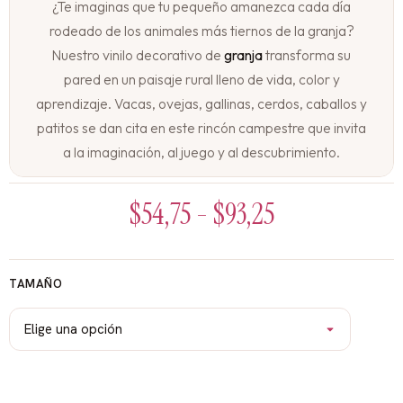
¿Te imaginas que tu pequeño amanezca cada día
rodeado de los animales más tiernos de la granja?
Nuestro vinilo decorativo de
granja
transforma su
pared en un paisaje rural lleno de vida, color y
aprendizaje. Vacas, ovejas, gallinas, cerdos, caballos y
patitos se dan cita en este rincón campestre que invita
a la imaginación, al juego y al descubrimiento.
La granja más adorable cobra vida en su pared
$
54,75
-
$
93,25
En un paisaje campestre con un cielo azul despejado,
un sol sonriente y nubes esponjosas, los animales más
queridos de la granja se han reunido. La vaca pasta
TAMAÑO
tranquilamente, la oveja esponjosa bala con ternura, el
cerdo revolotea feliz en su charco, la gallina cuida sus
pollitos, el caballo corre libre y los patitos nadan en un
pequeño estanque. Cada animal tiene su espacio y su
personalidad, listos para ser los compañeros de juego