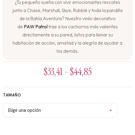
¿Tu pequeño sueña con vivir emocionantes rescates
junto a Chase, Marshall, Skye, Rubble y toda la pandilla
de la Bahía Aventura? Nuestro vinilo decorativo
de
PAW Patrol
trae a los cachorros más valientes
directamente a su pared, listos para llenar su
habitación de acción, amistad y la alegría de ayudar a
los demás.
La Patrulla Canina, siempre lista para la acción
$
33,41
-
$
44,85
En una vibrante escena llena de color y movimiento,
los cachorros más queridos de la televisión están listos
para una nueva misión. Chase, con su uniforme de
TAMAÑO
policía azul, se prepara con su megáfono. Marshall, el
adorable dálmata bombero, está listo con su casco
rojo. Skye, la valiente piloto, vuela sobre ellos con sus
alas desplegadas. Rubble, el bulldog constructor,
sonríe desde su excavadora. Cada uno con su vehículo