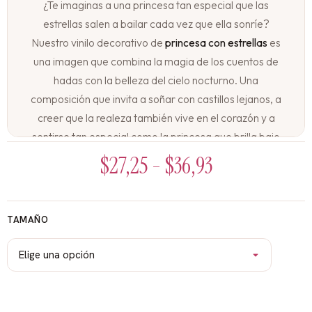
¿Te imaginas a una princesa tan especial que las
estrellas salen a bailar cada vez que ella sonríe?
Nuestro vinilo decorativo de
princesa con estrellas
es
una imagen que combina la magia de los cuentos de
hadas con la belleza del cielo nocturno. Una
composición que invita a soñar con castillos lejanos, a
creer que la realeza también vive en el corazón y a
sentirse tan especial como la princesa que brilla bajo
su propio manto de estrellas.
$
27,25
-
$
36,93
Una princesa que tiene su propio cielo estrellado
En un rincón mágico de la pared, una princesa de
TAMAÑO
rasgos dulces y elegantes está en una pose llena de
gracia. Puede estar de pie con su vestido de gala,
sentada en una nube o mirando al cielo con asombro.
Su corona brilla suavemente, su vestido tiene tonos
pastel y su mirada es tierna y soñadora. A su