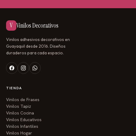
bailando, mirando las estrellas?
Decide si incluye corona, varita o tiara.
V
Vinilos Decorativos
Elige la luna:
¿Creciente o llena? ¿Con carita o sin
ella?
Vinilos adhesivos decorativos en
Guayaquil desde 2016. Diseños
Elige las estrellas:
¿Con caritas o sin ellas?
duraderos para cada espacio.
¿Doradas, plateadas, amarillas?
Decide si incluye nubes, castillo o unicornio.
Decide si incluye nombre:
El nombre de tu
TIENDA
pequeña y dónde ubicarlo.
Vinilos de Frases
Vinilos Tapiz
Define el tamaño:
Desde una composición
Vinilos Cocina
mediana para una pared pequeña hasta un mural
Vinilos Educativos
grande para una pared principal.
Vinilos Infantiles
Vinilos Hogar