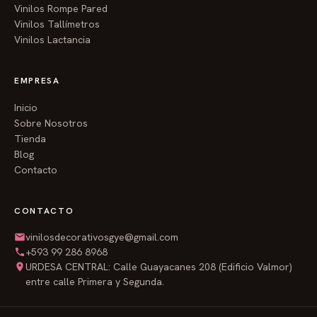
Aprobación del diseño:
Te enviamos una vista
Vinilos Rompe Pared
previa para que veas cómo queda.
Vinilos Tallímetros
Vinilos Lactancia
Fabricación y envío:
Producimos tu vinilo
personalizado y te lo enviamos listo para instalar.
EMPRESA
Características del producto:
Inicio
Sobre Nosotros
Material de alta calidad:
Vinilo autoadhesivo
Tienda
resistente, apto para el clima de Guayaquil.
Blog
Contacto
Fácil instalación:
Viene con instrucciones claras. Lo
puedes instalar tú mismo en minutos.
CONTACTO
Removible sin daños:
Cuando quieras cambiar la
vinilosdecorativosgye@gmail.com
decoración, se retira sin dañar la pintura.
+593 99 286 8968
URDESA CENTRAL: Calle Guayacanes 208 (Edificio Valmor)
Lavable:
Se limpia con un paño húmedo.
entre calle Primera y Segunda.
Duradero:
No se decolora con el sol ni con la humedad.