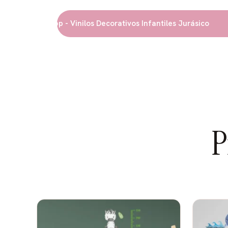
la imaginación.
r WhatsApp - Vinilos Decorativos Infantiles Jurásico
¿Qué hace único a este diseño?
Dinosaurios protagonistas (puedes elegir cuále
Tiranosaurio Rex (T-Rex):
El rey de los dinosa
amigable y no aterradora. En tonos verdes, 
posición caminando o rugiendo de forma sim
P
Triceratops:
El dinosaurio con tres cuernos, d
tierno. En tonos marrones o verdes. Con su g
córneo.
Estegosaurio:
El dinosaurio con placas en el l
tonos verdes o grisáceos. Con sus placas ana
llamativas.
Brachiosaurus (cuello largo):
El dinosaurio de 