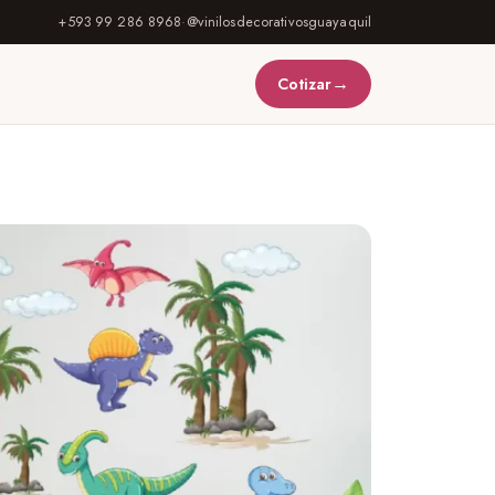
+593 99 286 8968
·
@vinilosdecorativosguayaquil
→
Cotizar