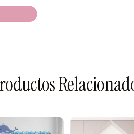
s incluir):
urios, pero en versión
marrones o anaranjados. En
pática.
roductos Relacionad
e aspecto fuerte pero
ran escudo óseo y su pico
omo y púas en la cola. En
ranjadas o rojizas muy
cuello larguísimo. En tonos