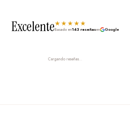
, tu hijo puede inventar
s, imaginar que explora la
n T-Rex (amigable).
Excelente
★★★★★
Basado en
143 reseñas
en
Google
entarlos de forma
s aprenden a verlos como
Cargando reseñas…
z:
La naturaleza
os colores naturales y el
también muchas niñas
 observar: cada
s. Mantiene a los pequeños