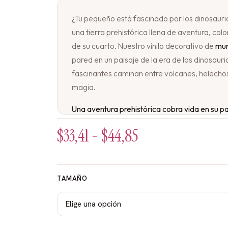
¿Tu pequeño está fascinado por los dinosauri
una tierra prehistórica llena de aventura, colo
de su cuarto. Nuestro vinilo decorativo de
mun
pared en un paisaje de la era de los dinosauri
fascinantes caminan entre volcanes, helechos 
magia.
Una aventura prehistórica cobra vida en su p
$
33,41
-
$
44,85
En un paisaje jurásico lleno de vegetación ex
humeantes y un cielo que mezcla atardeceres y
más queridos por los niños se pasean libremen
Rex) de mirada amigable camina entre helech
TAMAÑO
tranquilamente, un estegosaurio muestra sus 
braquiosaurio alza su largo cuello para alcanza
cielo, un pterodáctilo vuela majestuoso. Es un
exploración, a aprender sobre estas criaturas