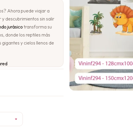
os? Ahora puede viajar a
r y descubrimientos sin salir
do jurásico
transforma su
os, donde los reptiles más
gigantes y cielos llenos de
ared
uberante, volcanes
 estrellas, los dinosaurios
te. Un tiranosaurio rex (T-
os, un triceratops pasta
placas dorsales y un
r las hojas más altas. En el
a imagen que invita a la
 fascinantes y a dejar volar