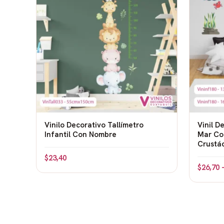
verdes o grises. Con su cuello alcanzando las
Velociraptor:
Pequeño, ágil y con garras. En t
posición de correr o cazar (de forma amigabl
Pterodáctilo:
El reptil volador, en el cielo con
tonos marrones o grises.
Anquilosaurus:
El dinosaurio acorazado, con s
grises o verdes.
Vinilo Decorativo Tallímetro
Vinil D
Infantil Con Nombre
Mar Co
Ambiente jurásico:
Crustá
$
23,40
Volcán:
Un volcón humeante pero no explosivo
$
26,70
marrones y rojizos.
Helechos gigantes y plantas prehistóricas:
Veg
tonos verdes variados.