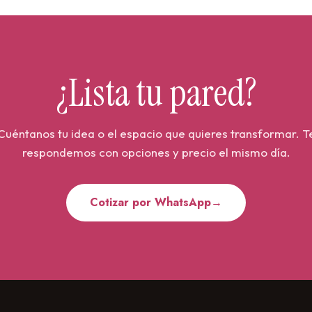
 Estegosaurio,
, Anquilosaurus (los que
¿Lista tu pared?
de bosque, marrón, gris,
Cuéntanos tu idea o el espacio que quieres transformar. T
respondemos con opciones y precio el mismo día.
he (luna y estrellas)?
Cotizar por WhatsApp
→
os de dinosaurio.
u peque y dónde ubicarlo.
n mediana para una pared
pared principal.
ista previa.