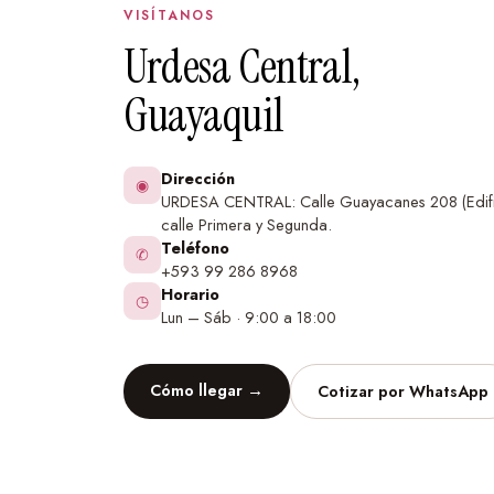
VISÍTANOS
Personalizable:
Puedes elegir qué dinosaurios i
Urdesa Central,
nombre de tu hijo.
Guayaquil
Ideal para:
La habitación de un pequeño amante de los din
Dirección
las aventuras.
◉
URDESA CENTRAL: Calle Guayacanes 208 (Edifi
calle Primera y Segunda.
Un regalo inolvidable para baby shower, nac
Teléfono
✆
o Navidad.
+593 99 286 8968
Horario
◷
Sobre la cuna o la cama, donde los dinosauri
Lun – Sáb · 9:00 a 18:00
sueños de tu pequeño.
Un rincón de lectura o juego, lleno de cuentos
Cómo llegar →
Cotizar por WhatsApp
expediciones.
Una pared principal que necesite un toque de
fascinación por el pasado.