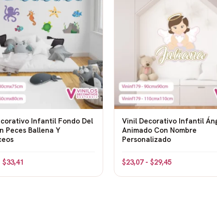
 copas de los árboles.
onos grises o verdosos. En
e).
 las alas extendidas. En
u maza en la cola. En tonos
ecorativo Infantil Fondo Del
Vinil Decorativo Infantil Án
n Peces Ballena Y
Animado Con Nombre
ceos
Personalizado
, al fondo, en tonos
-
$
33,41
$
23,07
-
$
29,45
etación exuberante en