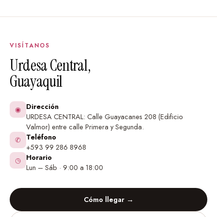
Líneas de velocidad
por toda la escena.
Nubes de polvo
y derrapes.
VISÍTANOS
El
número 95
de Rayo fragmentado (puede
Urdesa Central,
personalizarse con el número favorito de tu hijo).
Guayaquil
Llanta
de repuesto rodando entre las grietas.
La
copa Piston Cup
brillando con el nombre.
Dirección
◉
URDESA CENTRAL: Calle Guayacanes 208 (Edificio
El
camino de Radiador Springs
de fondo.
Valmor) entre calle Primera y Segunda.
Teléfono
✆
Huellas de llantas
cruzando la pared.
+593 99 286 8968
Horario
◷
Frases personalizadas para acompañar el nombre:
Lun – Sáb · 9:00 a 18:00
«¡Kachow, [nombre del niño]!»
Cómo llegar →
«Velocidad, soy velocidad – [nombre]»