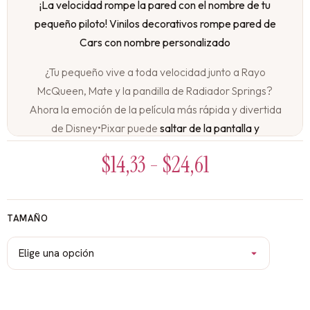
¡La velocidad rompe la pared con el nombre de tu
pequeño piloto! Vinilos decorativos rompe pared de
Cars con nombre personalizado
¿Tu pequeño vive a toda velocidad junto a Rayo
McQueen, Mate y la pandilla de Radiador Springs?
Ahora la emoción de la película más rápida y divertida
de Disney•Pixar puede
saltar de la pantalla y
convertirse en parte de su espacio, con su propio
$
14,33
-
$
24,61
nombre como parte de la carrera
. Nuestros vinilos con
efecto «rompe pared» de Cars personalizados crean
la ilusión de que Rayo McQueen y sus amigos están
TAMAÑO
literalmente saliendo de la pared a toda velocidad, y
el
nombre de tu pequeño piloto
está integrado en el
diseño, como si fuera el campeón de la Piston Cup.
¡Kachow! La velocidad personalizada rompe el muro: