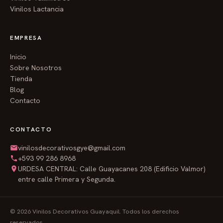
pequeños.
Vinilos Lactancia
Versatilidad de escenas:
Puedes elegir solo a Rayo, a
Rayo y Mate juntos, o a toda la pandilla acompañando
EMPRESA
el nombre de tu hijo .
Inicio
Sobre Nosotros
Colores vibrantes:
El rojo de Rayo, el azul de Sally, el
Tienda
verde de Fillmore… llenan la habitación de vida.
Blog
Contacto
Calidad superior:
Vinilo de primera calidad con corte
preciso para lograr el efecto tridimensional de
CONTACTO
velocidad. Fácil de aplicar, resistente al clima de
Guayaquil y
100% removible
sin dañar la pintura
vinilosdecorativosgye@gmail.com
+593 99 286 8968
cuando quieras renovar la decoración .
URDESA CENTRAL: Calle Guayacanes 208 (Edificio Valmor)
entre calle Primera y Segunda.
Ideal para:
La habitación del pequeño fanático de Cars,
© 2026 Vinilos Decorativos Guayaquil. Todos los derechos
personalizada con su nombre.
reservados.