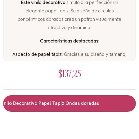
Este vinilo decorativo
simula a la perfección un
elegante papel tapiz. Su diseño de círculos
concéntricos dorados crea un patrón visualmente
atractivo y dinámico.
Características destacadas:
Aspecto de papel tapiz:
Gracias a su diseño y tamaño,
este vinilo puede cubrir una pared completa, dando la
$
137,25
apariencia de un papel tapiz de alta gama.
Diseño moderno:
El patrón de círculos concéntricos
aporta un toque de sofisticación y movimiento a
cualquier espacio.
nilo Decorativo Papel Tapiz Ondas doradas
Fácil de instalar:
Al igual que un papel tapiz, se
adhiere fácilmente a la pared, sin necesidad de
herramientas especiales.
Tamaño generoso:
Con sus 300cm x 200cm, cubre
una gran superficie, transformando por completo