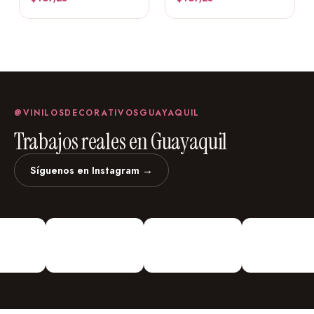
@VINILOSDECORATIVOSGUAYAQUIL
Trabajos reales en Guayaquil
Síguenos en Instagram →
vinilosdecorativosguayaquil
Vinilos Decorativos
Personalizados
¡Vinilos
Decorativos De todo Tipo!
Urdesa Central Guayacanes entre
Primera y Segunda Edifico Valmor