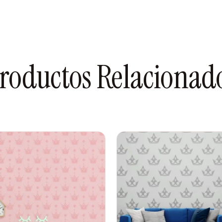
iz?
olo necesitas limpiar la
omplicaciones, sin desorden.
iseño o quieras renovar,
roductos Relacionad
r la pintura. ¡Ideal para los
ateriales están pensados
ra ciudad. No se decoloran,
un paño húmedo si se
o mascotas.
ano de pintura profesional
pleja.