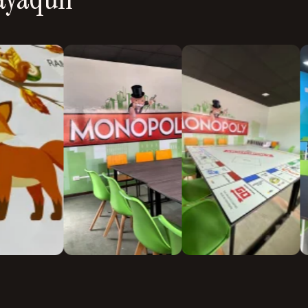
ses motivadoras, nombres
lizar cualquier rincón.
 ladrillo o madera para
on diseño geométrico o
s de la selva o un cielo
ases divertidas para darle
mitan mármol o texturas