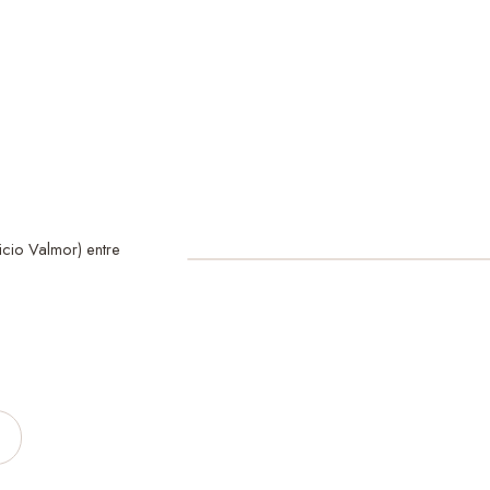
ño que buscas? Pregunta
l:
para todos los gustos y
Vini
cio Valmor) entre
s dimensiones exactas de tu
ntidad que necesitas y a
d y valle.
cilla para que la