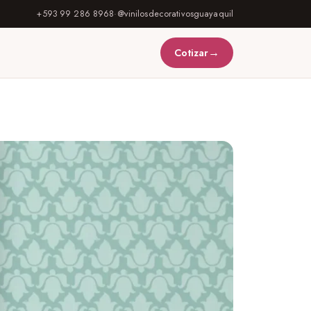
+593 99 286 8968
·
@vinilosdecorativosguayaquil
→
Cotizar