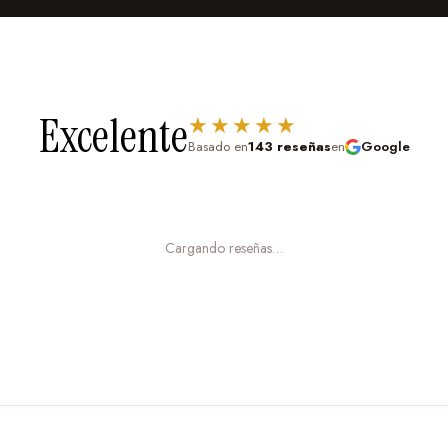
an cuadros o patrones
 relajantes para inspirar la
Excelente
★★★★★
Basado en
143 reseñas
en
Google
hay polvo, no hay
Cargando reseñas…
sin burbujas (te enseñamos
eño, lo quitas y pones otro.
ctora contra pequeños