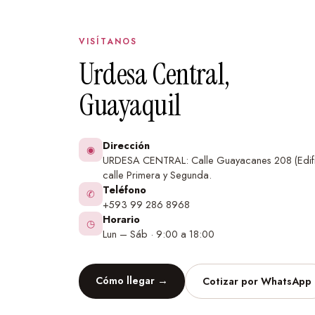
golpes y manchas.
Personalización total:
¿No encuentras el dise
VISÍTANOS
por nuestras opciones personalizadas.
Urdesa Central,
Hazlo tú mismo, fácil y rápido desde Guayaqui
Guayaquil
Amplio catálogo:
Tenemos cientos de diseños 
estilos.
Dirección
◉
URDESA CENTRAL: Calle Guayacanes 208 (Edifi
Medidas a tu medida:
Cortamos el vinilo a la
calle Primera y Segunda.
pared, sin desperdicios.
Teléfono
✆
+593 99 286 8968
Te asesoramos:
Te ayudamos a calcular la ca
Horario
◷
Lun – Sáb · 9:00 a 18:00
elegir el diseño perfecto.
Envíos rápidos
a todos los sectores de la ciuda
Cómo llegar →
Cotizar por WhatsApp
Incluye instrucciones:
Te enviamos una guía sen