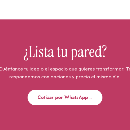
andes inversiones.
Escríbenos ahora para ver
vos tipo papel tapiz y
to.
¿Lista tu pared?
Cuéntanos tu idea o el espacio que quieres transformar. T
respondemos con opciones y precio el mismo día.
Cotizar por WhatsApp
→