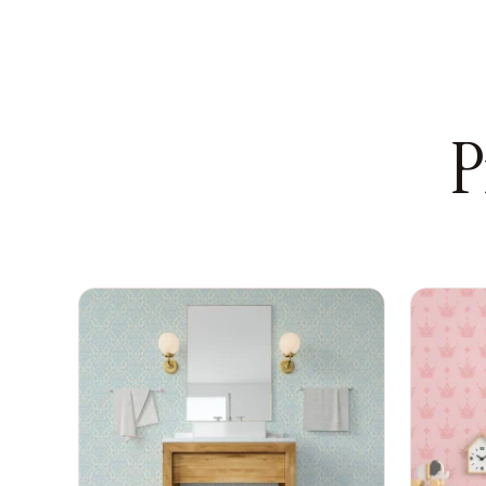
¿Por qué elegir nuestros vinilos tipo papel tap
Fáciles de instalar:
Vienen listos para pegar. S
pared, despegar el protector y aplicar. Sin c
Removibles sin daños:
Cuando te canses del d
P
los retiras fácilmente sin dejar residuos ni daña
que les gusta cambiar!
Resistentes al clima de Guayaquil:
Nuestros m
para soportar la humedad y el calor de nuest
no se levantan las puntas.
Lavables y duraderos:
Puedes limpiarlos con 
ensucian. Perfectos para hogares con niños 
Económicos:
Mucho más accesibles que una m
o un papel tapiz tradicional de instalación com