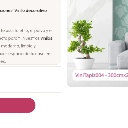
ciones! Vinilo decorativo
 asusta el lío, el polvo y el
cta para ti. Nuestros
vinilos
a moderna, limpia y
uier espacio de tu casa en
les.
s:
que necesitan pegamento,
uestros vinilos son
a colocar en pocos minutos.
entera o crear una pared