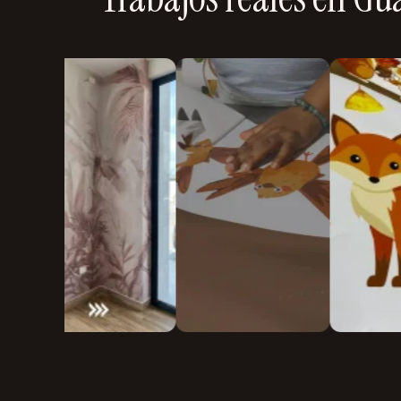
Letras y frases:
Diseños tipográficos con fra
de familia o palabras especiales para persona
vinilosdecorativosguayaquil
Ideas para usar en tu hogar:
Vinilos Decorativos Personalizados
¡Vinilos Decorativos De todo Tipo!
Sala:
Crea una pared de acento con textura de
Urdesa Central Guayacanes entre
darle carácter al ambiente.
Primera y Segunda Edifico Valmor
Dormitorio principal:
Un cabecero de pared c
botánico que enmarque la cama.
Dormitorio infantil:
Un mapa del mundo, animale
estrellado que estimule su imaginación.
Cocina:
Vinilos tipo azulejo (subway tile) o fr
vida al espacio.
Baño:
Diseños resistentes a la humedad que i