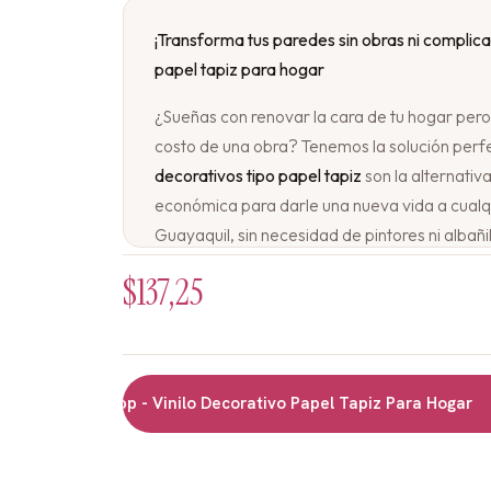
¡Transforma tus paredes sin obras ni complica
papel tapiz para hogar
¿Sueñas con renovar la cara de tu hogar pero te
costo de una obra? Tenemos la solución perfe
decorativos tipo papel tapiz
son la alternativ
económica para darle una nueva vida a cualq
Guayaquil, sin necesidad de pintores ni albañi
$
137,25
La magia de un cambio total, en simples paso
Olvídate de los papeles tapiz tradicionales 
herramientas especiales y horas de trabajo. N
de
autoadhesivos de alta calidad
, listos par
 WhatsApp - Vinilo Decorativo Papel Tapiz Para Hogar
Tú mismo puedes transformar una habitación 
decorativa (pared de acento) en una tarde.