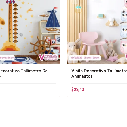
 para que puedas colocarlo
bre
 carreras y la velocidad, este
 Lo hará sentir que su
inar nuevas carreras,
Decorativo Tallímetro Del
Vinilo Decorativo Tallímetr
 el campeón.
o
Animalitos
 en la bandera lo hace
$
23,40
ovilismo.
que los autos gustan a
e niños.
colores vivos llenan la