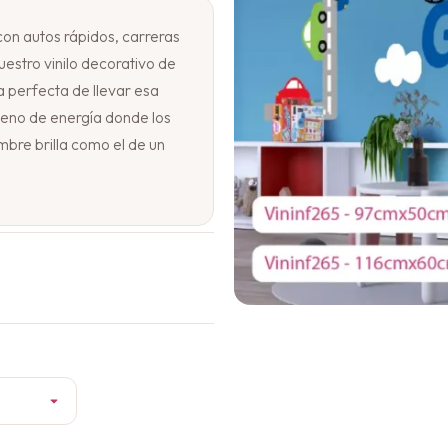
on autos rápidos, carreras
uestro vinilo decorativo de
 perfecta de llevar esa
lleno de energía donde los
mbre brilla como el de un
o de movimiento, uno o
s surgen con fuerza. Pueden
curva o simplemente
idad, las banderas a
escena. Y en medio de toda
egrado como si fuera el del
uipo.