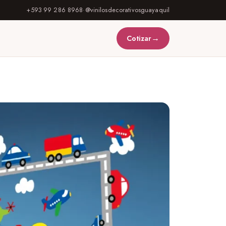
+593 99 286 8968
·
@vinilosdecorativosguayaquil
→
Cotizar