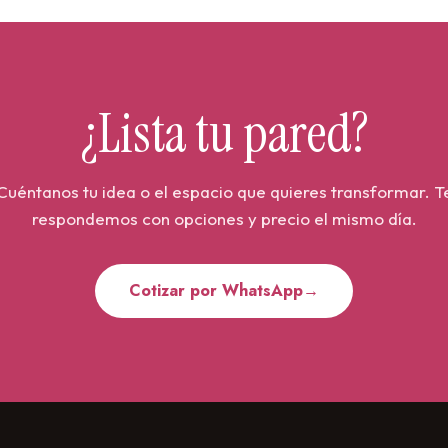
 en Guayaquil
¿Lista tu pared?
rfecta.
Cuéntanos tu idea o el espacio que quieres transformar. T
delante, que la velocidad
respondemos con opciones y precio el mismo día.
 nombre cruce todas las
Cotizar por WhatsApp
→
cidad? Escríbenos ahora
cias, y comencemos a