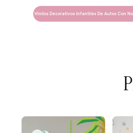
Qué hace único a este diseño
WhatsApp - Vinilos Decorativos Infantiles De Autos Con Nombr
Autos protagonistas: Puede ser un solo auto
de carrera). Tú decides la cantidad y los colo
carreras clásicos, modernos, deportivos, o co
favorito (rojo, azul, amarillo, verde, etc.).
Elementos de velocidad: Líneas de velocidad
(opcional), ruedas humeantes al derrapar, es
recorrido, y un fondo de pista (líneas blancas 
P
Nombre personalizado: El nombre de tu pequ
costado del auto, como el nombre del piloto e
una placa de campeón en la parte inferior, e
una estrella de la victoria, o en un cartel de la 
Número favorito (opcional): Podemos incluir e
pequeño junto a su nombre, como los autos d