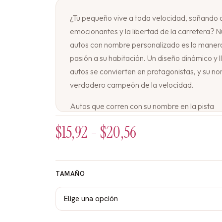
¿Tu pequeño vive a toda velocidad, soñando c
emocionantes y la libertad de la carretera? N
autos con nombre personalizado es la manera
pasión a su habitación. Un diseño dinámico y 
autos se convierten en protagonistas, y su no
verdadero campeón de la velocidad.
Autos que corren con su nombre en la pista
$
15,92
-
$
20,56
En una pista imaginaria o sobre un fondo llen
varios autos de carreras de colores vibrante
estar cruzando la meta, derrapando en una 
mostrando todo su poder. Las líneas de veloc
TAMAÑO
cuadros y los destellos de luz acompañan la 
esta acción, el nombre de tu pequeño está int
piloto, el dueño de la pista o la estrella del eq