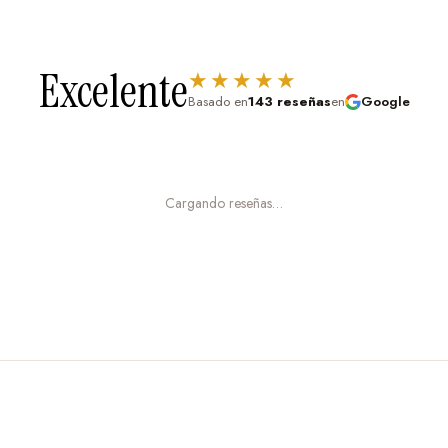
Excelente
★★★★★
, en una bandera, en un
Basado en
143 reseñas
en
Google
as, bandera, etc.).
Cargando reseñas…
ón mediana para una pared
pared principal.
ista previa.
esistente, apto para el