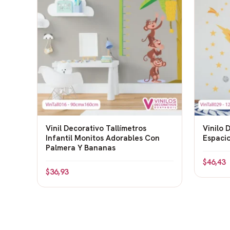
Fondo: No incluimos fondo (es transparente),
sobre cualquier color de pared.
Por qué elegir este diseño de autos con nom
Refleja su pasión: Si tu hijo ama los autos, las
diseño es un reflejo perfecto de sus intereses.
habitación es su propia pista.
Fomenta la imaginación: Cada día podrá imag
Vinil Decorativo Tallímetros
Vinilo 
nuevos rivales, nuevas metas. Él es el piloto,
Infantil Monitos Adorables Con
Espaci
Palmera Y Bananas
Personalización única: Su nombre en el auto o
$
46,43
sentir como una verdadera estrella del autom
$
36,93
Tema unisex pero con energía masculina: Aun
todos, es un tema especialmente popular entr
Diseño dinámico y alegre: El movimiento y los 