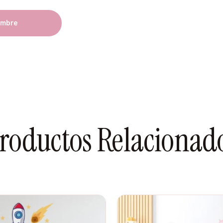
e
 o varios (como una escena
res. Pueden ser autos de
n los colores de su equipo
, bandera de cuadros
telas de luz que marcan el
sobre asfalto).
roductos Relacionad
eño puede estar en el
n un auto de carreras, en
n una bandera a cuadros, en
pista.
l número favorito de tu
e competición.