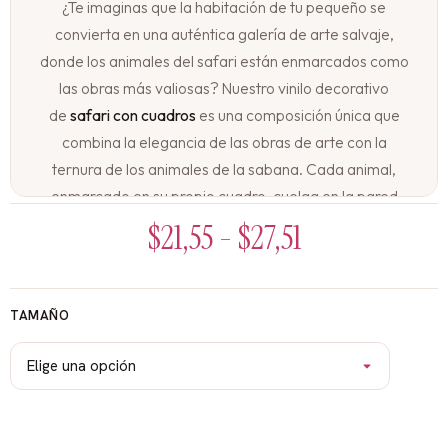
¿Te imaginas que la habitación de tu pequeño se
convierta en una auténtica galería de arte salvaje,
donde los animales del safari están enmarcados como
las obras más valiosas? Nuestro vinilo decorativo
de
safari con cuadros
es una composición única que
combina la elegancia de las obras de arte con la
ternura de los animales de la sabana. Cada animal,
enmarcado en su propio cuadro, cuelga en la pared
como si fuera una exposición de arte infantil.
$
21,55
-
$
27,51
Una galería de arte salvaje en la pared de tu pequeño
En una pared especialmente diseñada para parecer
TAMAÑO
una galería de arte, varios cuadros de diferentes
tamaños y colores cuelgan ordenadamente. Dentro de
cada marco, un animal del safari posa orgulloso: el
león con su melena, la jirafa estirando su cuello, el
elefante con su trompa, la cebra con sus rayas. Cada