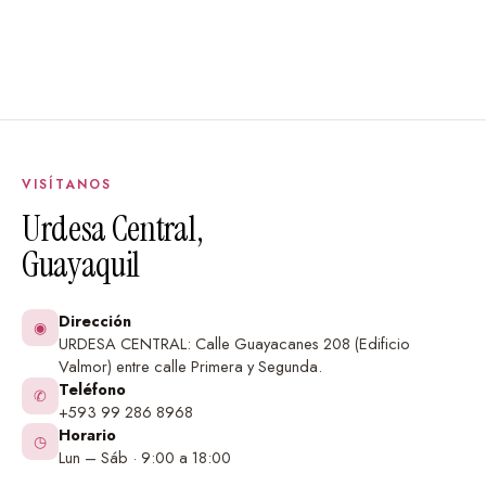
Define el tamaño y disposición de los cuadros en
la pared.
Aprobación del diseño.
Fabricación y envío.
Características del producto
VISÍTANOS
Urdesa Central,
Material de alta calidad.
Guayaquil
Fácil instalación.
Dirección
Removible sin daños.
◉
URDESA CENTRAL: Calle Guayacanes 208 (Edificio
Valmor) entre calle Primera y Segunda.
Lavable.
Teléfono
✆
+593 99 286 8968
Duradero.
Horario
◷
Lun – Sáb · 9:00 a 18:00
Una galería salvaje con su nombre como comisario